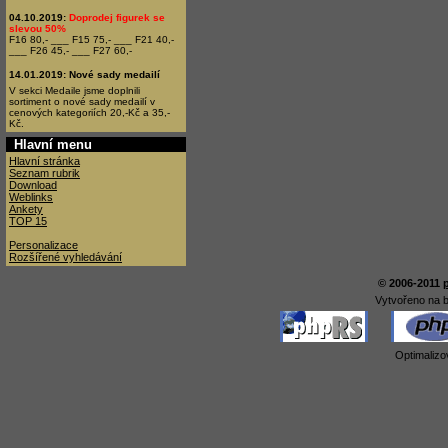
04.10.2019:
Doprodej figurek se
slevou 50%
F16 80,- ___ F15 75,- ___ F21 40,-
___ F26 45,- ___ F27 60,-
14.01.2019:
Nové sady medailí
V sekci Medaile jsme doplnili
sortiment o nové sady medailí v
cenových kategoriích 20,-Kč a 35,-
Kč.
Hlavní menu
Hlavní stránka
Seznam rubrik
Download
Weblinks
Ankety
TOP 15
Personalizace
Rozšířené vyhledávání
© 2006-2011
Vytvořeno na 
Optimalizo