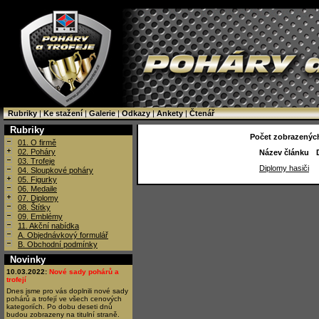
Rubriky
|
Ke stažení
|
Galerie
|
Odkazy
|
Ankety
|
Čtenář
Rubriky
Počet zobrazených
01. O firmě
02. Poháry
Název článku
03. Trofeje
Diplomy hasiči
04. Sloupkové poháry
05. Figurky
06. Medaile
07. Diplomy
08. Štítky
09. Emblémy
11. Akční nabídka
A. Objednávkový formulář
B. Obchodní podmínky
Novinky
10.03.2022:
Nové sady pohárů a
trofejí
Dnes jsme pro vás doplnili nové sady
pohárů a trofejí ve všech cenových
kategoriích. Po dobu deseti dnů
budou zobrazeny na titulní straně.